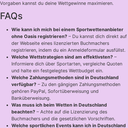
Vorgaben kannst du deine Wettgewinne maximieren.
FAQs
Wie kann ich mich bei einem Sportwettenanbieter
ohne Oasis registrieren?
– Du kannst dich direkt auf
der Webseite eines lizenzierten Buchmachers
registrieren, indem du ein Anmeldeformular ausfüllst.
Welche Wettstrategien sind am effektivsten?
–
Informiere dich über Sportarten, vergleiche Quoten
und halte ein festgelegtes Wettbudget ein.
Welche Zahlungsmethoden sind in Deutschland
verfügbar?
– Zu den gängigen Zahlungsmethoden
gehören PayPal, Sofortüberweisung und
Banküberweisung.
Was muss ich beim Wetten in Deutschland
beachten?
– Achte auf die Lizenzierung des
Buchmachers und die gesetzlichen Vorschriften.
Welche sportlichen Events kann ich in Deutschland