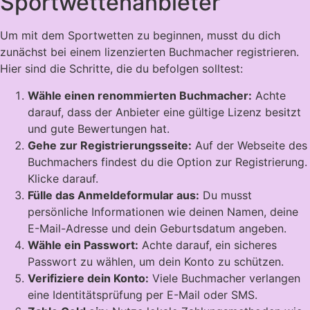
Sportwettenanbieter
Um mit dem Sportwetten zu beginnen, musst du dich
zunächst bei einem lizenzierten Buchmacher registrieren.
Hier sind die Schritte, die du befolgen solltest:
Wähle einen renommierten Buchmacher:
Achte
darauf, dass der Anbieter eine gültige Lizenz besitzt
und gute Bewertungen hat.
Gehe zur Registrierungsseite:
Auf der Webseite des
Buchmachers findest du die Option zur Registrierung.
Klicke darauf.
Fülle das Anmeldeformular aus:
Du musst
persönliche Informationen wie deinen Namen, deine
E-Mail-Adresse und dein Geburtsdatum angeben.
Wähle ein Passwort:
Achte darauf, ein sicheres
Passwort zu wählen, um dein Konto zu schützen.
Verifiziere dein Konto:
Viele Buchmacher verlangen
eine Identitätsprüfung per E-Mail oder SMS.