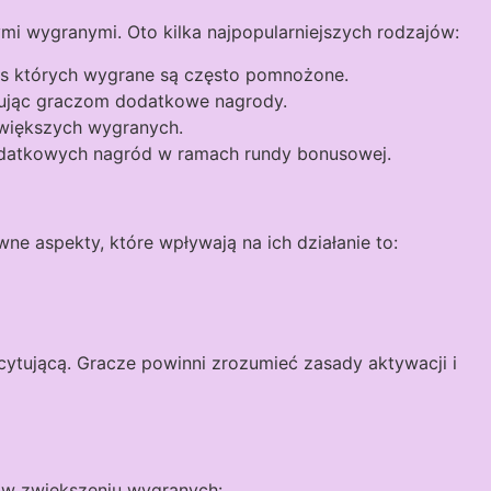
i wygranymi. Oto kilka najpopularniejszych rodzajów:
as których wygrane są często pomnożone.
rując graczom dodatkowe nagrody.
 większych wygranych.
dodatkowych nagród w ramach rundy bonusowej.
 aspekty, które wpływają na ich działanie to:
ytującą. Gracze powinni zrozumieć zasady aktywacji i
 w zwiększeniu wygranych: