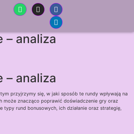
– analiza
– analiza
ym przyjrzymy się, w jaki sposób te rundy wpływają na
ych może znacząco poprawić doświadczenie gry oraz
typy rund bonusowych, ich działanie oraz strategię,