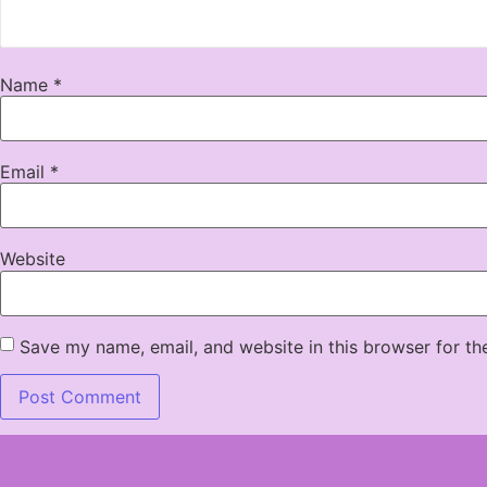
Name
*
Email
*
Website
Save my name, email, and website in this browser for th