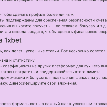
 чтобы сделать профиль более личным.
ты подтверждены для обеспечения безопасности счета
ения вы хотите получать — по ставкам, бонусам и т.д.
ита и вывода средств, чтобы сделать финансовые опе
 1xbet
, как делать успешные ставки. Вот несколько советов,
анд и статистику.
ь коэффициенты на других платформах для лучшего вы
 готовы потратить и придерживайтесь этого лимита.
промо-акции и бонусы для повышения шансов на успех
тавку; диверсифицируйте свои вложения.
просто формальность, а важный шаг к успешным ставк