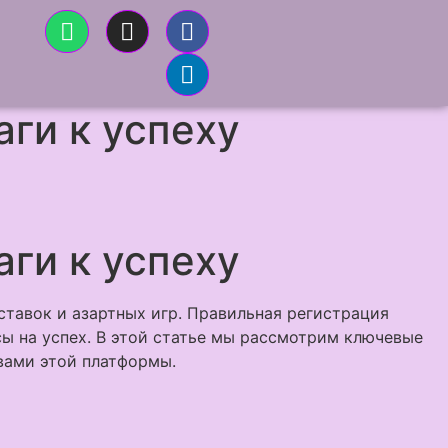
ги к успеху
ги к успеху
ставок и азартных игр. Правильная регистрация
сы на успех. В этой статье мы рассмотрим ключевые
вами этой платформы.