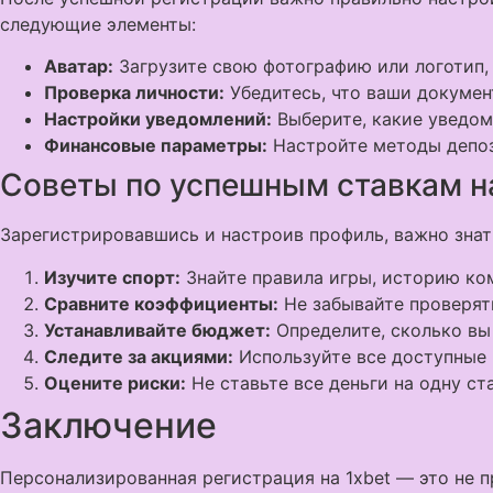
следующие элементы:
Аватар:
Загрузите свою фотографию или логотип,
Проверка личности:
Убедитесь, что ваши докумен
Настройки уведомлений:
Выберите, какие уведомл
Финансовые параметры:
Настройте методы депоз
Советы по успешным ставкам на
Зарегистрировавшись и настроив профиль, важно знать
Изучите спорт:
Знайте правила игры, историю ком
Сравните коэффициенты:
Не забывайте проверят
Устанавливайте бюджет:
Определите, сколько вы
Следите за акциями:
Используйте все доступные 
Оцените риски:
Не ставьте все деньги на одну с
Заключение
Персонализированная регистрация на 1xbet — это не 