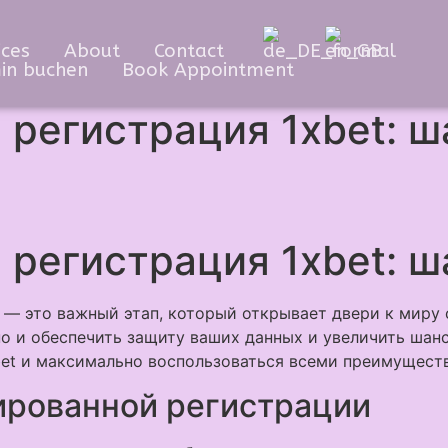
ices
About
Contact
in buchen
Book Appointment
регистрация 1xbet: ша
регистрация 1xbet: ша
 — это важный этап, который открывает двери к миру 
но и обеспечить защиту ваших данных и увеличить шан
bet и максимально воспользоваться всеми преимущест
рованной регистрации