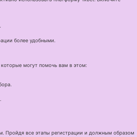
.
рации более удобными.
 которые могут помочь вам в этом:
бора.
.
ам. Пройдя все этапы регистрации и должным образом