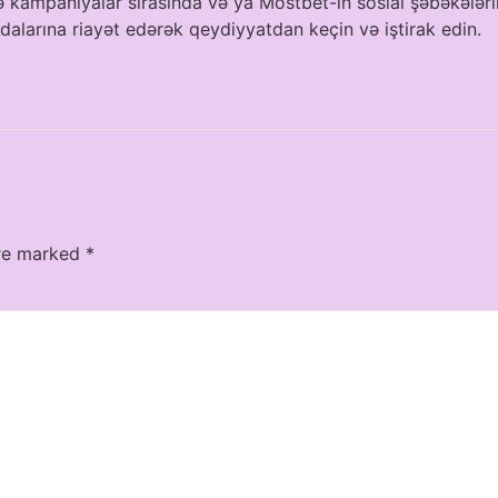
 kampaniyalar sırasında və ya Mostbet-in sosial şəbəkələrin
alarına riayət edərək qeydiyyatdan keçin və iştirak edin.
are marked
*