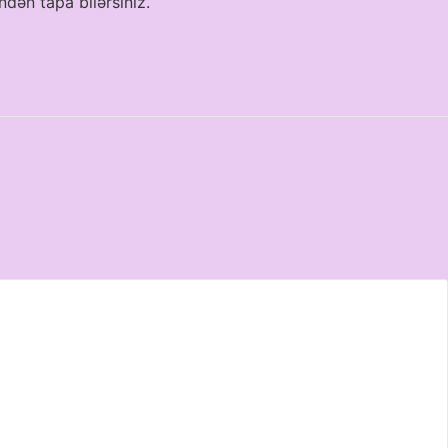
dən tapa bilərsiniz.