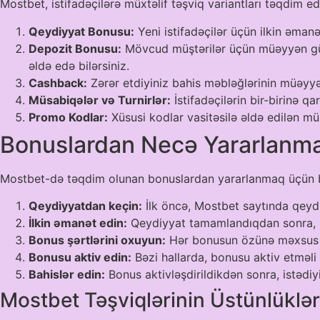
Mostbet, istifadəçilərə müxtəlif təşviq variantları təqdim e
Qeydiyyat Bonusu:
Yeni istifadəçilər üçün ilkin əman
Depozit Bonusu:
Mövcud müştərilər üçün müəyyən günl
əldə edə bilərsiniz.
Cashback:
Zərər etdiyiniz bahis məbləğlərinin müəyyən 
Müsabiqələr və Turnirlər:
İstifadəçilərin bir-birinə q
Promo Kodlar:
Xüsusi kodlar vasitəsilə əldə edilən müx
Bonuslardan Necə Yararlanma
Mostbet-də təqdim olunan bonuslardan yararlanmaq üçün bi
Qeydiyyatdan keçin:
İlk öncə, Mostbet saytında qeydi
İlkin əmanət edin:
Qeydiyyat tamamlandıqdan sonra, hesa
Bonus şərtlərini oxuyun:
Hər bonusun özünə məxsus şər
Bonusu aktiv edin:
Bəzi hallarda, bonusu aktiv etməli 
Bahislər edin:
Bonus aktivləşdirildikdən sonra, istədiyi
Mostbet Təşviqlərinin Üstünlüklər