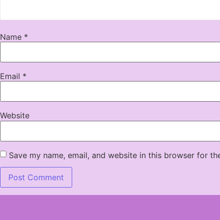
Name
*
Email
*
Website
Save my name, email, and website in this browser for th