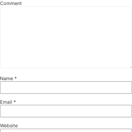
Comment
Name
*
Email
*
Website