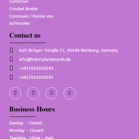
Cornrows
Crochet Braids
Cornrows / Raster mix
Aufmachen
Contact us
Karl-Bröger-Straße 21, 90459 Nürnberg, Germany
info@hairstylistinsarah.de
+4917632055393
+4917632055393
Business Hours
Sunday - Closed
Monday - Closed
Tuesday : 10am - 6pm