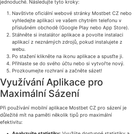
jednoduché. Následujte tyto kroky:
Navštivte oficiální webové stránky Mostbet CZ nebo
vyhledejte aplikaci ve vašem chytrém telefonu v
příslušném obchodě (Google Play nebo App Store).
Stáhněte si instalátor aplikace a povolte instalaci
aplikací z neznámých zdrojů, pokud instalujete z
webu.
Po stažení klikněte na ikonu aplikace a spusťte ji.
Přihlaste se do svého účtu nebo si vytvořte nový.
Prozkoumejte rozhraní a začněte sázet!
Využívání Aplikace pro
Maximální Sázení
Při používání mobilní aplikace Mostbet CZ pro sázení je
důležité mít na paměti několik tipů pro maximální
efektivitu:
Analyzujte statistiky:
Využijte dostupné statistiky a