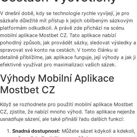
V dnešní době, kdy se technologie rychle vyvíjejí, je pro
sázkaře důležité mít přístup k jejich oblíbeným sázkovým
platformám odkudkoli. A právě zde přichází na scénu
mobilní aplikace Mostbet CZ. Tato aplikace nabízí
pohodlný způsob, jak provádět sázky, sledovat výsledky a
spravovat své konto na cestách. V tomto článku si
detailně přiblížíme, jak aplikace funguje, její výhody a jak ji
efektivně využívat pro maximalizaci vašich sázek.
Výhody Mobilní Aplikace
Mostbet CZ
Když se rozhodnete pro použití mobilní aplikace Mostbet
CZ, zjistíte, že nabízí mnoho výhod. Tato aplikace nejenže
usnadňuje sázení, ale také přináší řadu dalších funkcí:
Snadná dostupnost:
Můžete sázet kdykoli a kdekoli,