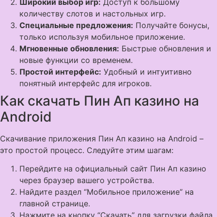
Широкий выбор игр:
Доступ к большому
количеству слотов и настольных игр.
Специальные предложения:
Получайте бонусы,
только используя мобильное приложение.
Мгновенные обновления:
Быстрые обновления и
новые функции со временем.
Простой интерфейс:
Удобный и интуитивно
понятный интерфейс для игроков.
Как скачать Пин Ап казино на
Android
Скачивание приложения Пин Ап казино на Android –
это простой процесс. Следуйте этим шагам:
Перейдите на официальный сайт Пин Ап казино
через браузер вашего устройства.
Найдите раздел “Мобильное приложение” на
главной странице.
Нажмите на кнопку “Скачать” для загрузки файла