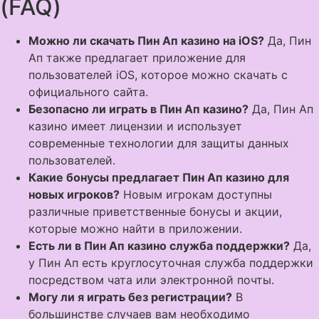
(FAQ)
Можно ли скачать Пин Ап казино на iOS?
Да, Пин
Ап также предлагает приложение для
пользователей iOS, которое можно скачать с
официального сайта.
Безопасно ли играть в Пин Ап казино?
Да, Пин Ап
казино имеет лицензии и использует
современные технологии для защиты данных
пользователей.
Какие бонусы предлагает Пин Ап казино для
новых игроков?
Новым игрокам доступны
различные приветственные бонусы и акции,
которые можно найти в приложении.
Есть ли в Пин Ап казино служба поддержки?
Да,
у Пин Ап есть круглосуточная служба поддержки
посредством чата или электронной почты.
Могу ли я играть без регистрации?
В
большинстве случаев вам необходимо