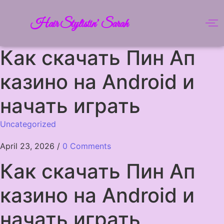
Hair Stylistin’ Sarah
Как скачать Пин Ап
казино на Android и
начать играть
Uncategorized
April 23, 2026
/
0 Comments
Как скачать Пин Ап
казино на Android и
начать играть