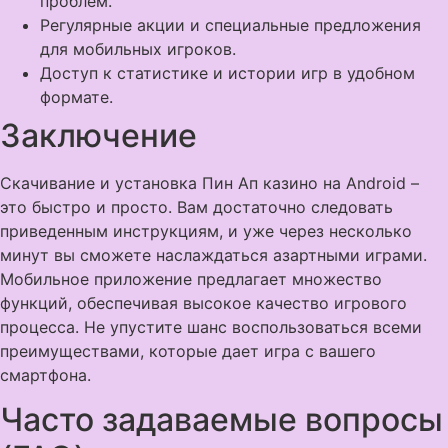
проблем.
Регулярные акции и специальные предложения
для мобильных игроков.
Доступ к статистике и истории игр в удобном
формате.
Заключение
Скачивание и установка Пин Ап казино на Android –
это быстро и просто. Вам достаточно следовать
приведенным инструкциям, и уже через несколько
минут вы сможете наслаждаться азартными играми.
Мобильное приложение предлагает множество
функций, обеспечивая высокое качество игрового
процесса. Не упустите шанс воспользоваться всеми
преимуществами, которые дает игра с вашего
смартфона.
Часто задаваемые вопросы