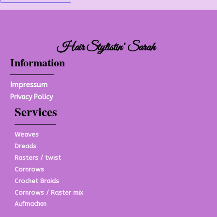
Hair Stylistin’ Sarah
Information
Impressum
Privacy Policy
Services
Weaves
Dreads
Rasters / twist
Cornrows
Crochet Braids
Cornrows / Raster mix
Aufmachen