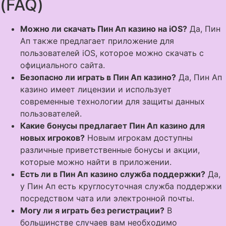
(FAQ)
Можно ли скачать Пин Ап казино на iOS?
Да, Пин
Ап также предлагает приложение для
пользователей iOS, которое можно скачать с
официального сайта.
Безопасно ли играть в Пин Ап казино?
Да, Пин Ап
казино имеет лицензии и использует
современные технологии для защиты данных
пользователей.
Какие бонусы предлагает Пин Ап казино для
новых игроков?
Новым игрокам доступны
различные приветственные бонусы и акции,
которые можно найти в приложении.
Есть ли в Пин Ап казино служба поддержки?
Да,
у Пин Ап есть круглосуточная служба поддержки
посредством чата или электронной почты.
Могу ли я играть без регистрации?
В
большинстве случаев вам необходимо