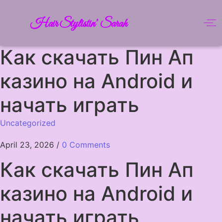
Hair Stylistin’ Sarah
Как скачать Пин Ап
казино на Android и
начать играть
Uncategorized
April 23, 2026
/
0 Comments
Как скачать Пин Ап
казино на Android и
начать играть