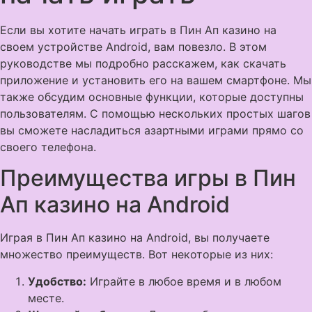
Если вы хотите начать играть в Пин Ап казино на
своем устройстве Android, вам повезло. В этом
руководстве мы подробно расскажем, как скачать
приложение и установить его на вашем смартфоне. Мы
также обсудим основные функции, которые доступны
пользователям. С помощью нескольких простых шагов
вы сможете насладиться азартными играми прямо со
своего телефона.
Преимущества игры в Пин
Ап казино на Android
Играя в Пин Ап казино на Android, вы получаете
множество преимуществ. Вот некоторые из них:
Удобство:
Играйте в любое время и в любом
месте.