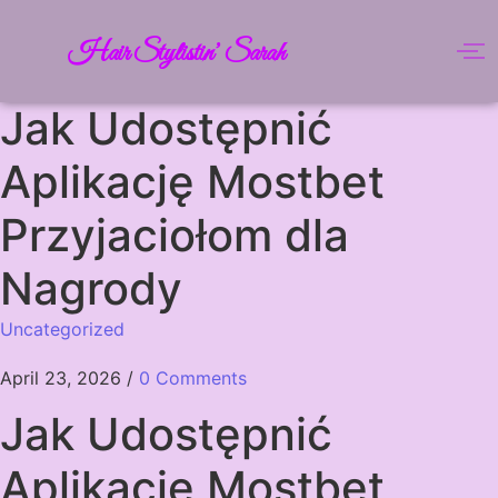
Hair Stylistin’ Sarah
Jak Udostępnić
Aplikację Mostbet
Przyjaciołom dla
Nagrody
Uncategorized
April 23, 2026
/
0 Comments
Jak Udostępnić
Aplikację Mostbet