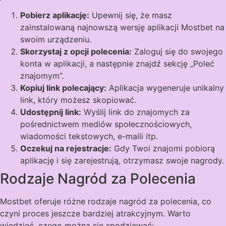
Pobierz aplikację:
Upewnij się, że masz
zainstalowaną najnowszą wersję aplikacji Mostbet na
swoim urządzeniu.
Skorzystaj z opcji polecenia:
Zaloguj się do swojego
konta w aplikacji, a następnie znajdź sekcję „Poleć
znajomym”.
Kopiuj link polecający:
Aplikacja wygeneruje unikalny
link, który możesz skopiować.
Udostępnij link:
Wyślij link do znajomych za
pośrednictwem mediów społecznościowych,
wiadomości tekstowych, e-maili itp.
Oczekuj na rejestracje:
Gdy Twoi znajomi pobiorą
aplikację i się zarejestrują, otrzymasz swoje nagrody.
Rodzaje Nagród za Polecenia
Mostbet oferuje różne rodzaje nagród za polecenia, co
czyni proces jeszcze bardziej atrakcyjnym. Warto
wiedzieć, czego można się spodziewać: