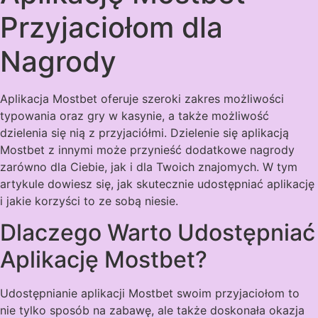
Przyjaciołom dla
Nagrody
Aplikacja Mostbet oferuje szeroki zakres możliwości
typowania oraz gry w kasynie, a także możliwość
dzielenia się nią z przyjaciółmi. Dzielenie się aplikacją
Mostbet z innymi może przynieść dodatkowe nagrody
zarówno dla Ciebie, jak i dla Twoich znajomych. W tym
artykule dowiesz się, jak skutecznie udostępniać aplikację
i jakie korzyści to ze sobą niesie.
Dlaczego Warto Udostępniać
Aplikację Mostbet?
Udostępnianie aplikacji Mostbet swoim przyjaciołom to
nie tylko sposób na zabawę, ale także doskonała okazja