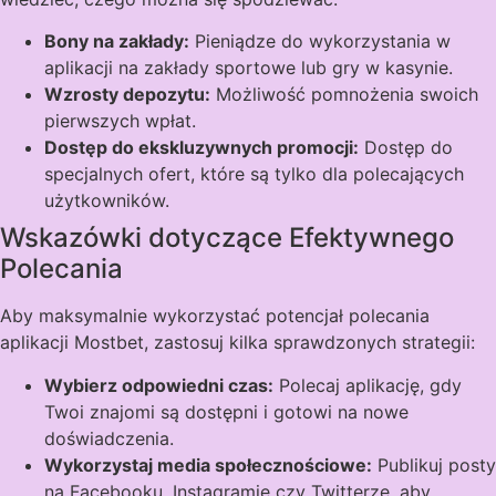
Bony na zakłady:
Pieniądze do wykorzystania w
aplikacji na zakłady sportowe lub gry w kasynie.
Wzrosty depozytu:
Możliwość pomnożenia swoich
pierwszych wpłat.
Dostęp do ekskluzywnych promocji:
Dostęp do
specjalnych ofert, które są tylko dla polecających
użytkowników.
Wskazówki dotyczące Efektywnego
Polecania
Aby maksymalnie wykorzystać potencjał polecania
aplikacji Mostbet, zastosuj kilka sprawdzonych strategii:
Wybierz odpowiedni czas:
Polecaj aplikację, gdy
Twoi znajomi są dostępni i gotowi na nowe
doświadczenia.
Wykorzystaj media społecznościowe:
Publikuj posty
na Facebooku, Instagramie czy Twitterze, aby