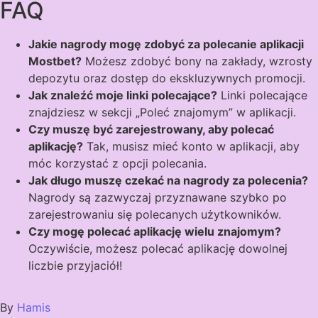
FAQ
Jakie nagrody mogę zdobyć za polecanie aplikacji
Mostbet?
Możesz zdobyć bony na zakłady, wzrosty
depozytu oraz dostęp do ekskluzywnych promocji.
Jak znaleźć moje linki polecające?
Linki polecające
znajdziesz w sekcji „Poleć znajomym” w aplikacji.
Czy muszę być zarejestrowany, aby polecać
aplikację?
Tak, musisz mieć konto w aplikacji, aby
móc korzystać z opcji polecania.
Jak długo muszę czekać na nagrody za polecenia?
Nagrody są zazwyczaj przyznawane szybko po
zarejestrowaniu się polecanych użytkowników.
Czy mogę polecać aplikację wielu znajomym?
Oczywiście, możesz polecać aplikację dowolnej
liczbie przyjaciół!
By
Hamis