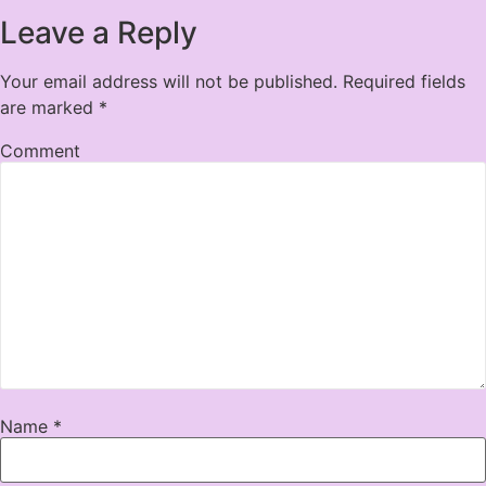
Leave a Reply
Your email address will not be published.
Required fields
are marked
*
Comment
Name
*