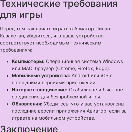
Технические требования
для игры
Перед тем как начать играть в Авиатор Пинап
Казахстан, убедитесь, что ваше устройство
соответствует необходимым техническим
требованиям:
Компьютеры:
Операционная система Windows
или MAC, браузер (Chrome, Firefox, Edge).
Мобильные устройства:
Android или iOS с
последними версиями приложений.
Интернет-соединение:
Стабильное и быстрое
соединение для безпроблемной игры.
Обновления:
Убедитесь, что у вас установлены
последние версии приложения Авиатор, если вы
играете на мобильном устройстве.
Заключение