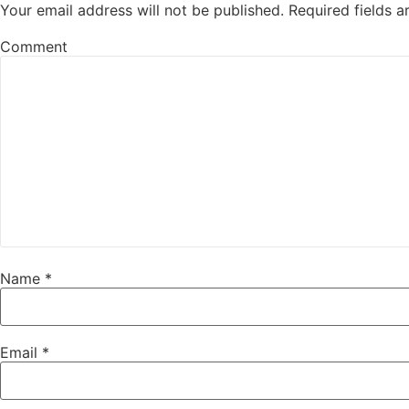
Your email address will not be published.
Required fields 
Comment
Name
*
Email
*