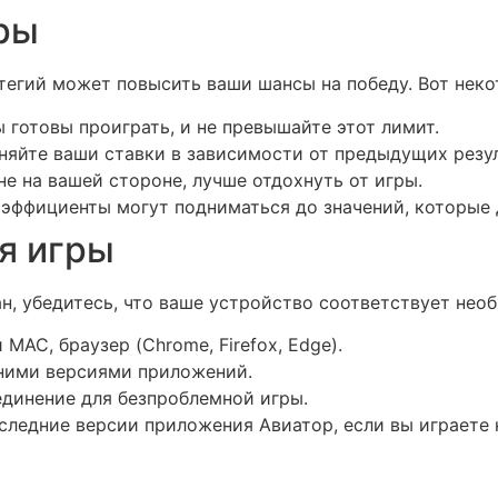
ры
атегий может повысить ваши шансы на победу. Вот неко
 готовы проиграть, и не превышайте этот лимит.
няйте ваши ставки в зависимости от предыдущих резул
не на вашей стороне, лучше отдохнуть от игры.
эффициенты могут подниматься до значений, которые
я игры
ан, убедитесь, что ваше устройство соответствует не
AC, браузер (Chrome, Firefox, Edge).
дними версиями приложений.
динение для безпроблемной игры.
оследние версии приложения Авиатор, если вы играете