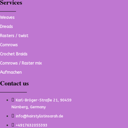
Services
Weaves
Dreads
Rasters / twist
Cornrows
Crochet Braids
Cornrows / Raster mix
Aufmachen
Contact us
Karl-Bröger-Straße 21, 90459
Nürnberg, Germany
info@hairstylistinsarah.de
+4917632055393