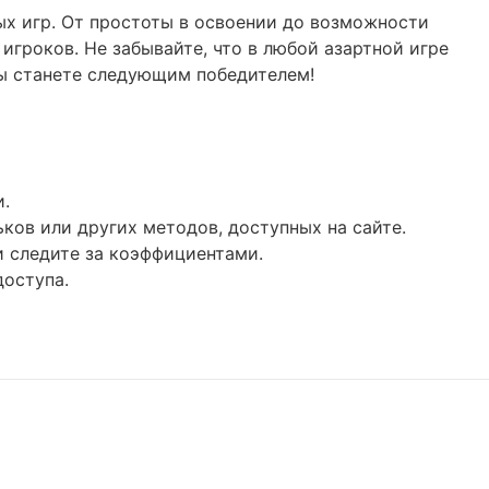
ых игр. От простоты в освоении до возможности
игроков. Не забывайте, что в любой азартной игре
вы станете следующим победителем!
и.
ов или других методов, доступных на сайте.
 следите за коэффициентами.
доступа.