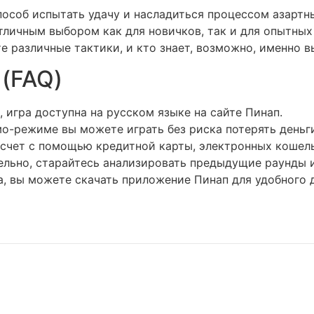
пособ испытать удачу и насладиться процессом азартн
тличным выбором как для новичков, так и для опытных 
е различные тактики, и кто знает, возможно, именно 
(FAQ)
 игра доступна на русском языке на сайте Пинап.
мо-режиме вы можете играть без риска потерять деньг
счет с помощью кредитной карты, электронных кошельк
льно, старайтесь анализировать предыдущие раунды и
, вы можете скачать приложение Пинап для удобного 