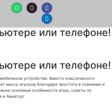
пьютере или телефоне!
пьютере или телефоне!
а мобильном устройстве. Вместо классического
ает массу игроков благодаря простоте в освоении и
также основные особенности игры, советы по
я в Авиатор!