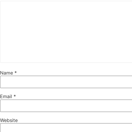
Name
*
Email
*
Website