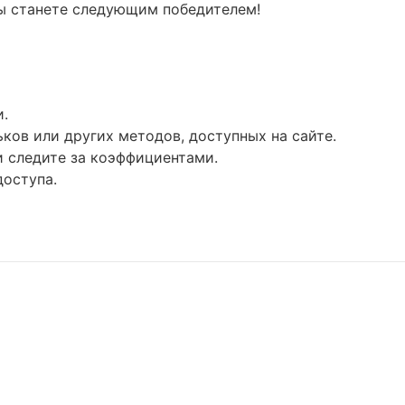
вы станете следующим победителем!
и.
ов или других методов, доступных на сайте.
 следите за коэффициентами.
доступа.