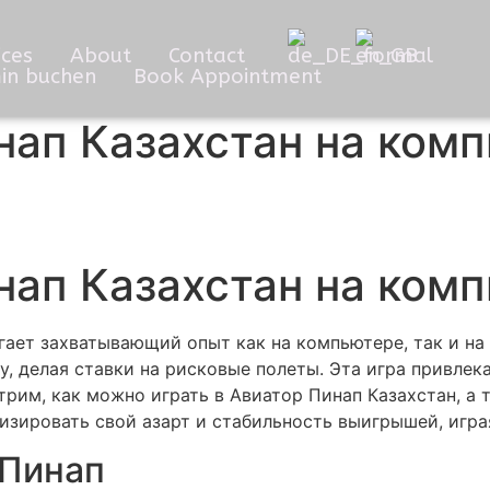
ices
About
Contact
in buchen
Book Appointment
нап Казахстан на ком
нап Казахстан на ком
агает захватывающий опыт как на компьютере, так и н
у, делая ставки на рисковые полеты. Эта игра привлек
рим, как можно играть в Авиатор Пинап Казахстан, а 
мизировать свой азарт и стабильность выигрышей, игра
 Пинап