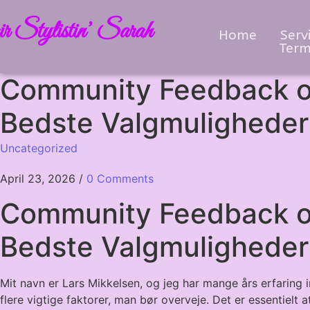
 Stylistin’ Sarah
Home
Serv
Term
Community Feedback on
Bedste Valgmuligheder
Uncategorized
April 23, 2026
/
0 Comments
Community Feedback on
Bedste Valgmuligheder
Mit navn er Lars Mikkelsen, og jeg har mange års erfaring
flere vigtige faktorer, man bør overveje. Det er essentielt