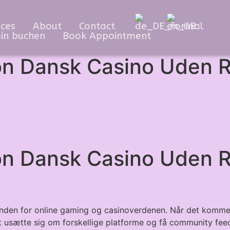
ices
About
Contact
in buchen
Book Appointment
 Dansk Casino Uden Ruf
 Dansk Casino Uden Ruf
 inden for online gaming og casinoverdenen. Når det komme
 at usætte sig om forskellige platforme og få community feed