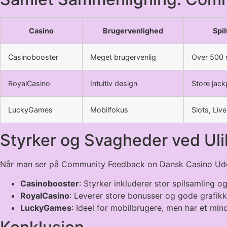
Casino
Brugervenlighed
Spi
Casinobooster
Meget brugervenlig
Over 500 s
RoyalCasino
Intuitiv design
Store jack
LuckyGames
Mobilfokus
Slots, Liv
Styrker og Svagheder ved Ul
Når man ser på Community Feedback on Dansk Casino Uden R
Casinobooster
: Styrker inkluderer stor spilsamlin
RoyalCasino
: Leverer store bonusser og gode grafik
LuckyGames
: Ideel for mobilbrugere, men har et mi