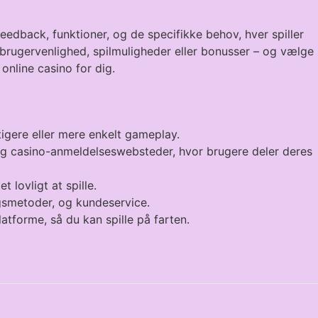
dback, funktioner, og de specifikke behov, hver spiller
brugervenlighed, spilmuligheder eller bonusser – og vælge
online casino for dig.
tigere eller mere enkelt gameplay.
g casino-anmeldelseswebsteder, hvor brugere deler deres
 lovligt at spille.
ngsmetoder, og kundeservice.
atforme, så du kan spille på farten.