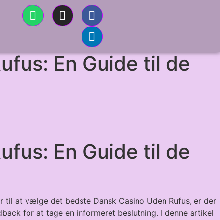
us: En Guide til de
us: En Guide til de
r til at vælge det bedste Dansk Casino Uden Rufus, er der
back for at tage en informeret beslutning. I denne artikel