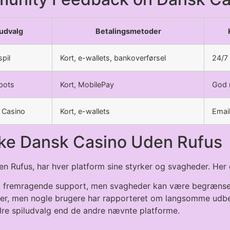
ludvalg
Betalingsmetoder
pil
Kort, e-wallets, bankoverførsel
24/7
pots
Kort, MobilePay
God 
e Casino
Kort, e-wallets
Emai
ike Dansk Casino Uden Rufus
ufus, har hver platform sine styrker og svagheder. Her e
g og fremragende support, men svagheder kan være begrænse
ker, men nogle brugere har rapporteret om langsomme udbe
ndre spiludvalg end de andre nævnte platforme.