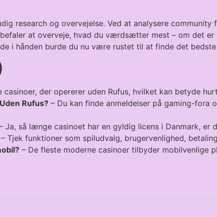
ig research og overvejelse. Ved at analysere community fee
nbefaler at overveje, hvad du værdsætter mest – om det er 
de i hånden burde du nu være rustet til at finde det bedste 
)
e casinoer, der opererer uden Rufus, hvilket kan betyde hur
o Uden Rufus?
– Du kan finde anmeldelser på gaming-fora o
– Ja, så længe casinoet har en gyldig licens i Danmark, er det
– Tjek funktioner som spiludvalg, brugervenlighed, betali
obil?
– De fleste moderne casinoer tilbyder mobilvenlige pl